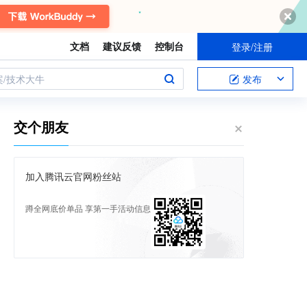
文档
建议反馈
控制台
登录/注册
案/技术大牛
发布
交个朋友
加入腾讯云官网粉丝站
蹲全网底价单品 享第一手活动信息