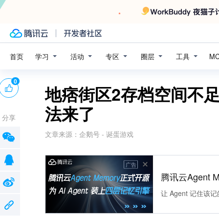
学习
活动
专区
圈层
工具
首页
M
0
地痞街区2存档空间不
法来了
分享
文章来源：
企鹅号 - 诞蛋游戏
广告
腾讯云Agent 
让 Agent 记