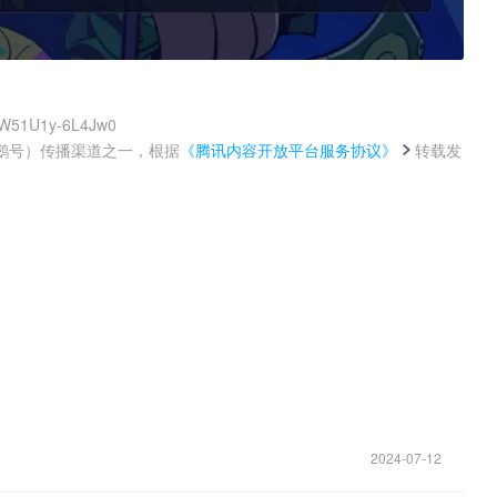
WuW51U1y-6L4Jw0
鹅号）传播渠道之一，根据
《腾讯内容开放平台服务协议》
转载发
。
2024-07-12