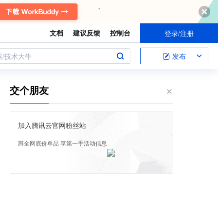
文档
建议反馈
控制台
登录/注册
案/技术大牛
发布
交个朋友
加入腾讯云官网粉丝站
蹲全网底价单品 享第一手活动信息