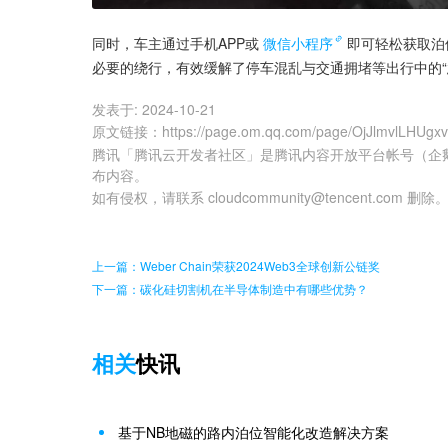
同时，车主通过手机APP或
微信小程序
即可轻松获取泊
必要的绕行，有效缓解了停车混乱与交通拥堵等出行中的“
发表于:
2024-10-21
原文链接
：
https://page.om.qq.com/page/OjJlmvlLHU
腾讯「腾讯云开发者社区」是腾讯内容开放平台帐号（企
布内容。
如有侵权，请联系 cloudcommunity@tencent.com 删除
上一篇：Weber Chain荣获2024Web3全球创新公链奖
下一篇：碳化硅切割机在半导体制造中有哪些优势？
相关
快讯
基于NB地磁的路内泊位智能化改造解决方案