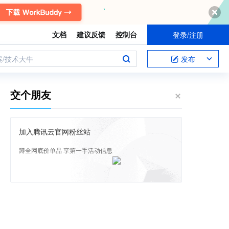
文档
建议反馈
控制台
登录/注册
案/技术大牛
发布
交个朋友
加入腾讯云官网粉丝站
蹲全网底价单品 享第一手活动信息