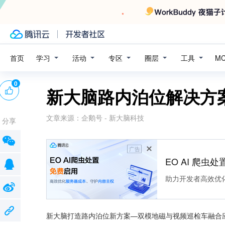
学习
活动
专区
圈层
工具
首页
M
0
新大脑路内泊位解决方
文章来源：
企鹅号 - 新大脑科技
分享
广告
EO AI 爬虫
助力开发者高效优
新大脑打造路内泊位新方案—双模地磁与视频巡检车融合