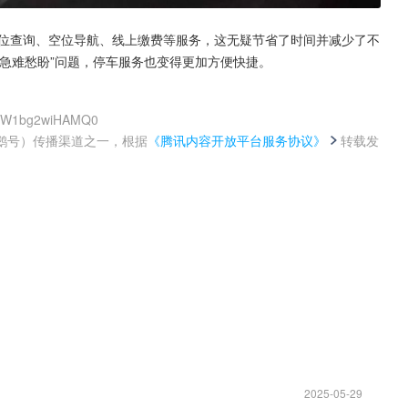
位查询、空位导航、线上缴费等服务，这无疑节省了时间并减少了不
急难愁盼”问题，停车服务也变得更加方便快捷。
gxvW1bg2wiHAMQ0
鹅号）传播渠道之一，根据
《腾讯内容开放平台服务协议》
转载发
。
2025-05-29