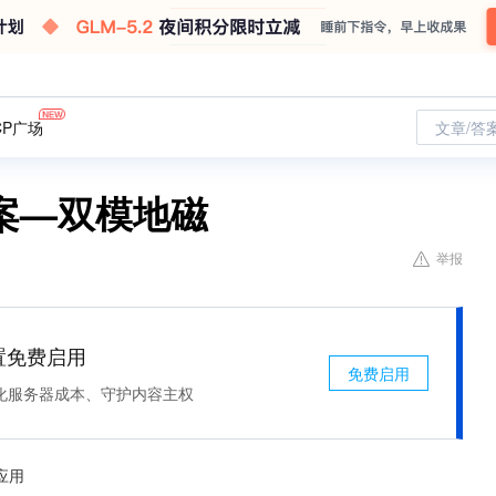
CP广场
文章/答
案—双模地磁
举报
处置免费启用
免费启用
化服务器成本、守护内容主权
应用