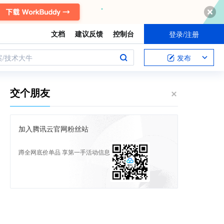
文档
建议反馈
控制台
登录/注册
案/技术大牛
发布
交个朋友
加入腾讯云官网粉丝站
蹲全网底价单品 享第一手活动信息