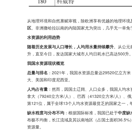
从地理环境和自然禀赋审视，除欧洲享有优越的地理环境
区
。非洲撒哈拉以南的内陆国家尤为突出，几乎无一幸免
水资源的利用趋势
随着历史发展与人口增长，人均用水量持续攀升
。从公元前
升，直至今日，发达国家大城市人均日耗水已高达500升
我国水资源现状概览
总量与排名
：2021年，我国水资源总量达29520亿立
大、美国和印度尼西亚。
人均占有量
：然而，因国土辽阔、人口众多，我国人均水资
拿大（79240立方米/人）、巴西（41320立方米/人）
第121位，属于全球13个人均水资源最贫乏的国家之一，
缺水程度与分布不均
：根据国际标准，我国已处于
中度缺
布极不均衡，长江流域及其以南地区（占国土面积36.5%）
资源量。