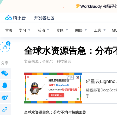
学习
活动
专区
圈层
工具
首页
M
0
全球水资源告急：分布
文章来源：
企鹅号 - 科技良言
分享
广告
轻量云Lightho
秒级部署DeepSee
手
全球水资源告急：分布不均与短缺加剧