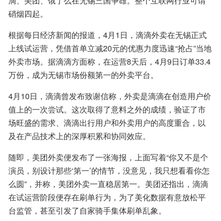
滴、美团、饿了么在无锡三国争雄。整个互联网行业可谓
硝烟四起。
根据每日经济新闻的报道，4月1日，滴滴外卖在无锡正式
上线试运营，凭借首单立减20元的优惠力度迅速“抢占”当地
外卖市场。据滴滴方面称，在运营8天后，4月9日订单33.4
万份，成为无锡市场份额第一的外卖平台。
4月10日，滴滴曾发布致谢信称，外卖是滴滴在创造用户价
值上的一次尝试。这次取得了意料之外的成绩，验证了市
场旺盛的需求、滴滴出行用户和外卖用户的高度重合，以
及在产品技术上的深厚积累和协同效应。
随即，美团外卖便发布了一张海报，上面写着“你又不是个
演员，别设计那些‘第一’的情节，没意见，我只想看看你怎
么圆”，并称，美团外卖一直稳居第一。美团还指出，滴滴
在试运营阶段便存在刷单行为，为了美化数据有意放松平
台监管，甚至引发了自家骑手集体刷单乱象。