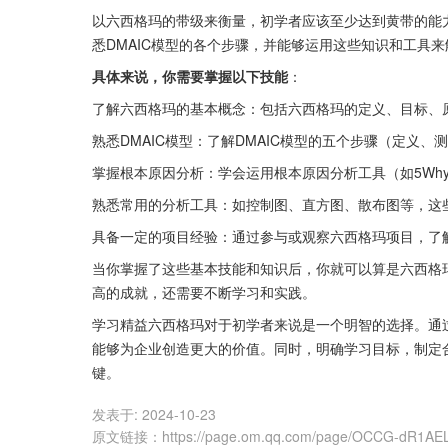
以六西格玛的带级来衡量，初学者应该至少达到黄带的能
悉DMAIC模型的各个步骤，并能够运用这些知识和工具
具体来说，你需要掌握以下技能
：
了解六西格玛的基本概念：包括六西格玛的定义、目标、
熟悉DMAIC模型：了解DMAIC模型的五个步骤（定义
掌握根本原因分析：学会运用根本原因分析工具（如5Wh
熟悉常用的分析工具：如控制图、直方图、散布图等，这
具备一定的项目经验：通过参与或观察六西格玛项目，了
当你掌握了这些基本技能和知识后，你就可以算是六西格
高的成就，还需要不断学习和实践。
学习精益六西格玛对于初学者来说是一个明智的选择。通
能够为企业创造更大的价值。同时，明确学习目标，制定
键。
发表于:
2024-10-23
原文链接
：
https://page.om.qq.com/page/OCCG-dR1A