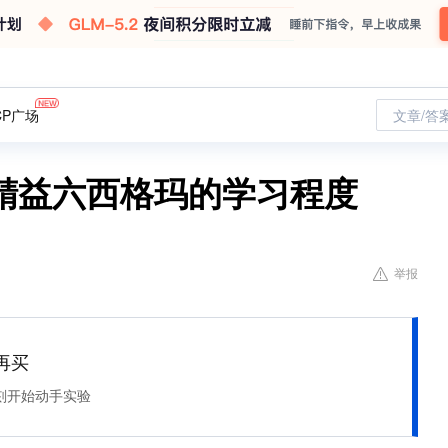
CP广场
文章/答
精益六西格玛的学习程度
举报
再买
刻开始动手实验