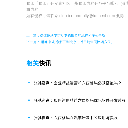
腾讯「腾讯云开发者社区」是腾讯内容开放平台帐号（企
布内容。
如有侵权，请联系 cloudcommunity@tencent.com 删除
上一篇：媒体邀约专访及专题报道的流程和注意事项
下一篇：“胖东来式”永辉开到北京，首日销售同比增六倍。
相关
快讯
张驰咨询：企业精益运营和六西格玛必须搭配吗？
张驰咨询：如何运用精益六西格玛优化软件开发过程
张驰咨询：六西格玛在汽车研发中的应用与实践