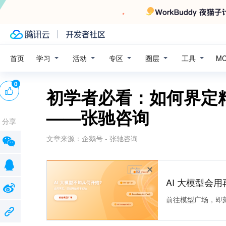
学习
活动
专区
圈层
工具
首页
M
0
初学者必看：如何界定
——张驰咨询
分享
文章来源：
企鹅号 - 张驰咨询
广告
AI 大模型会用
前往模型广场，即