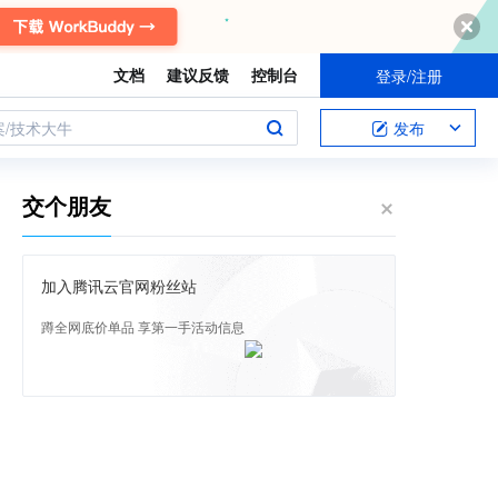
文档
建议反馈
控制台
登录/注册
案/技术大牛
发布
交个朋友
加入腾讯云官网粉丝站
蹲全网底价单品 享第一手活动信息