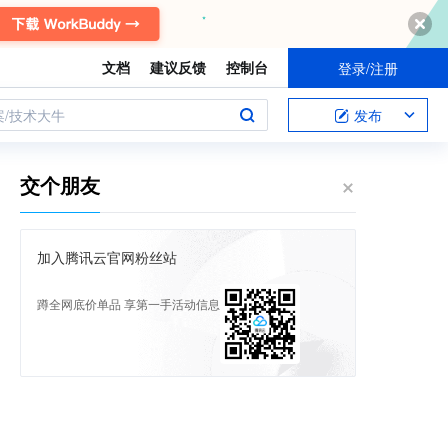
文档
建议反馈
控制台
登录/注册
案/技术大牛
发布
交个朋友
加入腾讯云官网粉丝站
蹲全网底价单品 享第一手活动信息