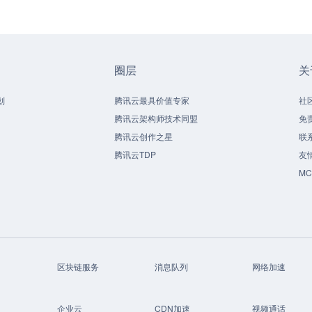
圈层
关
划
腾讯云最具价值专家
社
腾讯云架构师技术同盟
免
腾讯云创作之星
联
腾讯云TDP
友
M
区块链服务
消息队列
网络加速
企业云
CDN加速
视频通话