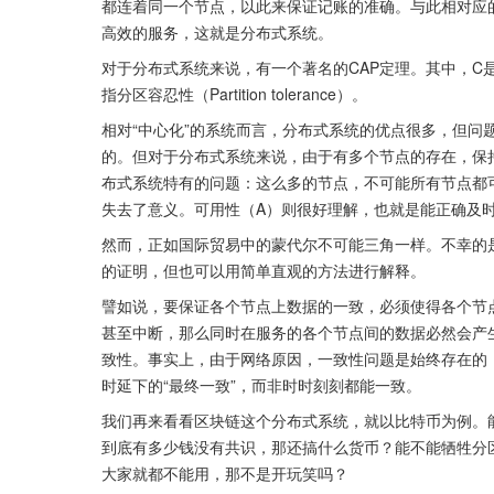
都连着同一个节点，以此来保证记账的准确。与此相对应
高效的服务，这就是分布式系统。
对于分布式系统来说，有一个著名的CAP定理。其中，C是指一致性（
指分区容忍性（Partition tolerance）。
相对“中心化”的系统而言，分布式系统的优点很多，但问
的。但对于分布式系统来说，由于有多个节点的存在，保
布式系统特有的问题：这么多的节点，不可能所有节点都
失去了意义。可用性（A）则很好理解，也就是能正确及时
然而，正如国际贸易中的蒙代尔不可能三角一样。不幸的
的证明，但也可以用简单直观的方法进行解释。
譬如说，要保证各个节点上数据的一致，必须使得各个节
甚至中断，那么同时在服务的各个节点间的数据必然会产
致性。事实上，由于网络原因，一致性问题是始终存在的
时延下的“最终一致”，而非时时刻刻都能一致。
我们再来看看区块链这个分布式系统，就以比特币为例。
到底有多少钱没有共识，那还搞什么货币？能不能牺牲分
大家就都不能用，那不是开玩笑吗？