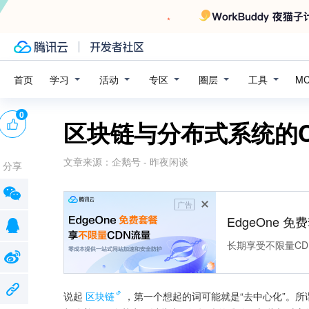
学习
活动
专区
圈层
工具
首页
M
0
区块链与分布式系统的C
文章来源：
企鹅号 - 昨夜闲谈
分享
广告
EdgeOne 
长期享受不限量CD
说起
区块链
，第一个想起的词可能就是“去中心化”。所