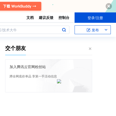
文档
建议反馈
控制台
登录/注册
案/技术大牛
发布
交个朋友
加入腾讯云官网粉丝站
蹲全网底价单品 享第一手活动信息