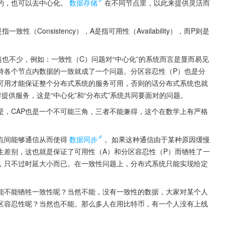
的，也可以去中心化。
数据存储
在不同节点里，以此来提供灵活而
Consistency），A是指可用性（Availability），而P则是
题也不少，例如：一致性（C）问题对“中心化”的系统而言是显而易见
持各个节点内数据的一致就成了一个问题。分区容忍性（P）也是分
可用才能保证整个分布式系统的服务可用，否则的话分布式系统也就
提供服务，这是“中心化”和“分布式”系统共同要面对的问题。
是，CAP也是一个不可能三角，三者不能兼得，这个在数学上有严格
点间能够通信从而使得
数据同步
。如果这种通信由于某种原因缓慢
生差别，这也就是保证了可用性（A）和分区容忍性（P）而牺牲了一
，只不过时延大小而已。在一致性问题上，分布式系统只能实现给定
能不能牺牲一致性呢？当然不能，没有一致性的数据，大家对某个人
区容忍性呢？当然也不能。那么多人在用比特币，有一个人没有上线