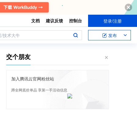
文档
建议反馈
控制台
登录/注册
案/技术大牛
发布
交个朋友
加入腾讯云官网粉丝站
蹲全网底价单品 享第一手活动信息