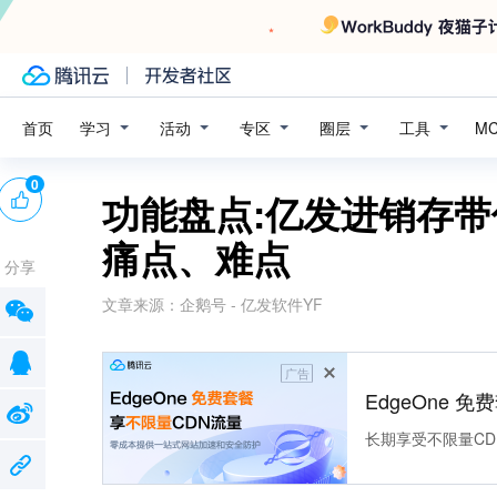
学习
活动
专区
圈层
工具
首页
M
0
功能盘点:亿发进销存
痛点、难点
分享
文章来源：
企鹅号 - 亿发软件YF
广告
EdgeOne 
长期享受不限量CD