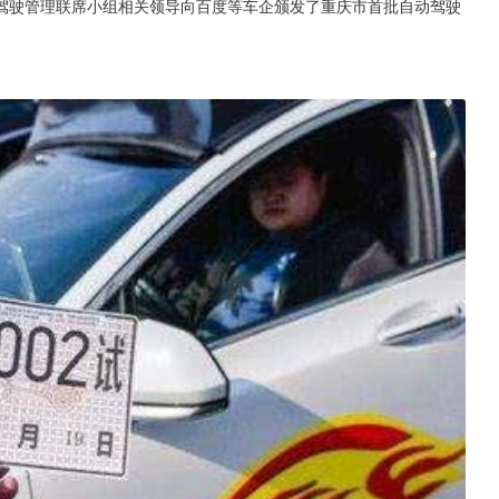
驾驶管理联席小组相关领导向百度等车企颁发了重庆市首批自动驾驶