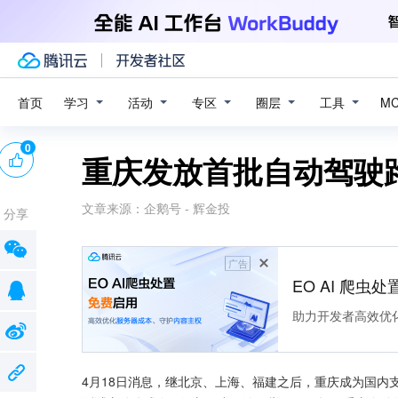
学习
活动
专区
圈层
工具
首页
M
0
重庆发放首批自动驾驶
文章来源：
企鹅号 - 辉金投
分享
广告
EO AI 爬虫
助力开发者高效优
4月18日消息，继北京、上海、福建之后，重庆成为国内