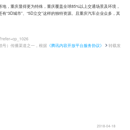
等地，重庆显得更为特殊，重庆覆盖全球85%以上交通场景及环境，
“3D城市”、“5D立交”这样的独特资源。且重庆汽车企业众多，其
?refer=cp_1026
鹅号）传播渠道之一，根据
《腾讯内容开放平台服务协议》
转载发
。
2018-04-18