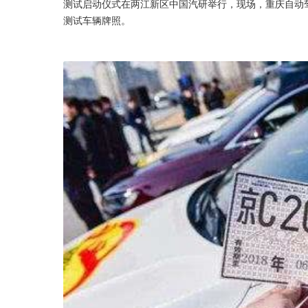
测试启动仪式在两江新区中国汽研举行，现场，重庆自动
测试车辆牌照。