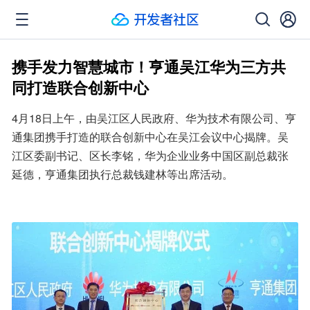
携手发力智慧城市！亨通吴江华为三方共
同打造联合创新中心
4月18日上午，由吴江区人民政府、华为技术有限公司、亨
通集团携手打造的联合创新中心在吴江会议中心揭牌。吴
江区委副书记、区长李铭，华为企业业务中国区副总裁张
延德，亨通集团执行总裁钱建林等出席活动。