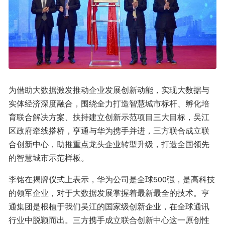
为借助大数据激发推动企业发展创新动能，实现大数据与
实体经济深度融合，围绕全力打造智慧城市标杆、孵化培
育联合解决方案、扶持建立创新示范项目三大目标，吴江
区政府牵线搭桥，亨通与华为携手并进，三方联合成立联
合创新中心，助推重点龙头企业转型升级，打造全国领先
的智慧城市示范样板。
李铭在揭牌仪式上表示，华为公司是全球500强，是高科技
的领军企业，对于大数据发展掌握着最新最全的技术。亨
通集团是根植于我们吴江的国家级创新企业，在全球通讯
行业中脱颖而出。三方携手成立联合创新中心这一原创性