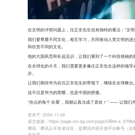
在文明的冲突问题上，任正非先生也有独特的看法：“文
我们要尊重不同文化，相互学习，共同推动人类文明的进
和欣赏不同的文化。
他的大国风范和长远见识，让我们看到了一个科技领袖的
在全球化的今天，我们需要更多像任正非先生这样的领导
步。
让我们期待华为在任正非先生的带领下，继续在全球舞台
这不仅是华为的荣耀，也是中国的骄傲。
“你点的每个‘在看’，我都认真当成了喜欢！” —— 让
发表于:
2024-11-02
原文链接
：
https://page.om.qq.com/page/OB5e-e_6Y8
腾讯「腾讯云开发者社区」是腾讯内容开放平台帐号（企
布内容。