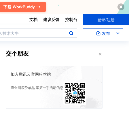
文档
建议反馈
控制台
登录/注册
案/技术大牛
发布
交个朋友
加入腾讯云官网粉丝站
蹲全网底价单品 享第一手活动信息