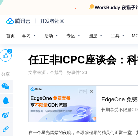
学习
活动
专区
圈层
工具
首页
M
0
任正非ICPC座谈会：
文章来源：
企鹅号 - 好事件123
分享
广告
EdgeOne 
长期享受不限量CD
在一个星光熠熠的夜晚，全球编程界的精英们汇聚一堂，