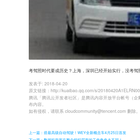
考驾照时代要成历史？上海，深圳已经开始实行，没考驾
发表于:
2018-04-20
原文链接
：
http://kuaibao.qq.com/s/20180420A1ELRN0
腾讯「腾讯云开发者社区」是腾讯内容开放平台帐号（企
布内容。
如有侵权，请联系 cloudcommunity@tencent.com 删除
上一篇：搭最高级自动驾驶！WEY全新概念车4月25日首发
下一篇：数据科学家在整个组织层面的工作角色大不同！