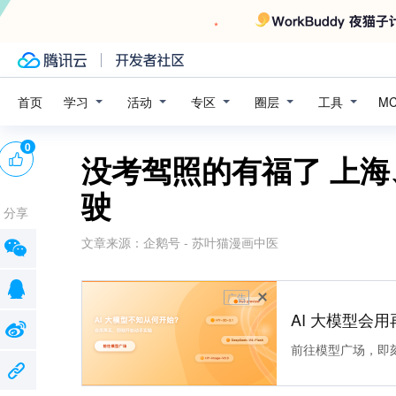
学习
活动
专区
圈层
工具
首页
M
0
没考驾照的有福了 上
驶
分享
文章来源：
企鹅号 - 苏叶猫漫画中医
广告
AI 大模型会用
前往模型广场，即