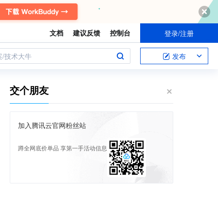
文档
建议反馈
控制台
登录/注册
案/技术大牛
发布
交个朋友
加入腾讯云官网粉丝站
蹲全网底价单品 享第一手活动信息