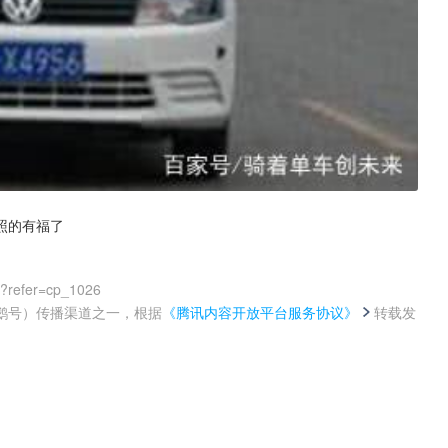
照的有福了
0?refer=cp_1026
鹅号）传播渠道之一，根据
《腾讯内容开放平台服务协议》
转载发
。