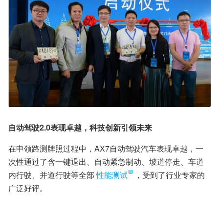
自动驾驶2.0表现卓越，科技创新引领未来
在申领路测牌照过程中，AX7自动驾驶汽车表现卓越，一
次性通过了含一键退出、自动紧急制动、坡道停走、车道
内行驶、并道行驶等全部
性能测试
，受到了行业专家的
广泛好评。