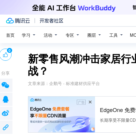
学习
活动
专区
圈层
工具
首页
M
0
新零售风潮冲击家居行
战？
分享
文章来源：
企鹅号 - 标准建材供应平台
广告
EdgeOne 
长期享受不限量CD