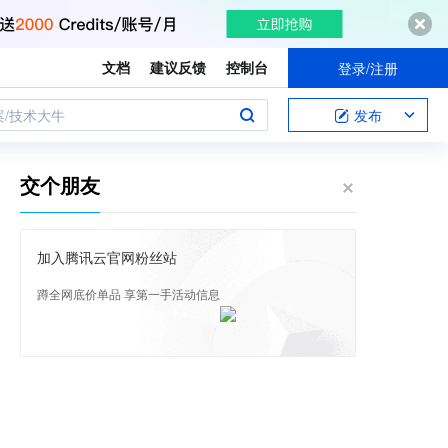
文档
建议反馈
控制台
登录/注册
案/技术大牛
发布
交个朋友
加入腾讯云官网粉丝站
蹲全网底价单品 享第一手活动信息