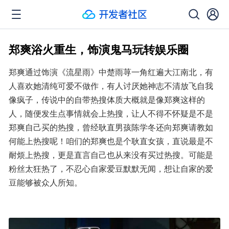
郑爽浴火重生，饰演鬼马玩转娱乐圈
郑爽通过饰演《流星雨》中楚雨荨一角红遍大江南北，有
人喜欢她清纯可爱不做作，有人讨厌她神志不清放飞自我
像疯子，传说中的自带热搜体质大概就是像郑爽这样的
人，随便发生点事情就会上热搜，让人不得不怀疑是不是
郑爽自己买的热搜，曾经耿直男孩陈学冬还向郑爽请教如
何能上热搜呢！咱们的郑爽也是个耿直女孩，直说最是不
耐烦上热搜，更是直言自己也从来没有买过热搜。可能是
粉丝太狂热了，不忍心自家爱豆默默无闻，想让自家的爱
豆能够被众人所知。