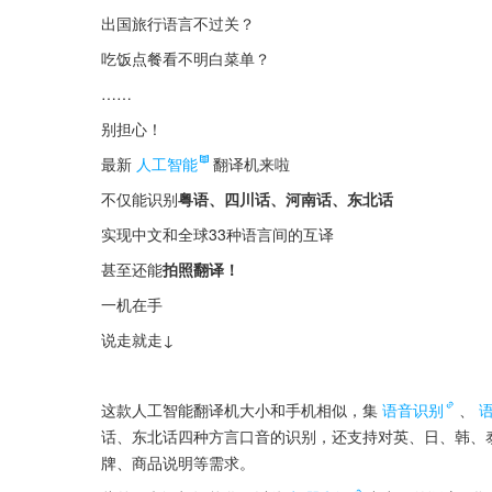
出国旅行语言不过关？
吃饭点餐看不明白菜单？
……
别担心！
最新
人工智能
翻译机来啦
不仅能识别
粤语、四川话、河南话、东北话
实现中文和全球33种语言间的互译
甚至还能
拍照翻译！
一机在手
说走就走↓
这款人工智能翻译机大小和手机相似，集
语音识别
、
话、东北话四种方言口音的识别，还支持对英、日、韩、
牌、商品说明等需求。