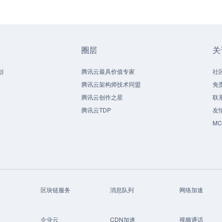
圈层
关
划
腾讯云最具价值专家
社
腾讯云架构师技术同盟
免
腾讯云创作之星
联
腾讯云TDP
友
M
区块链服务
消息队列
网络加速
企业云
CDN加速
视频通话