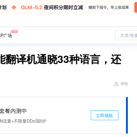
CP广场
文章/答
能翻译机通晓33种语言，还
举报
免费套餐内测中
立即领取
N流量+不限量DDoS防护