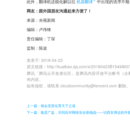
此外，翻译机还能化解以往
机器翻译
中出现的语序不顺
网友：跟外国朋友沟通起来方便了！
来源：央视新闻
编辑：卢伟锋
责任编辑：丁琛
监制：陈波
发表于:
2018-04-23
原文链接
：
http://kuaibao.qq.com/s/20180423B1549A00
腾讯「腾讯云开发者社区」是腾讯内容开放平台帐号（企
布内容。
如有侵权，请联系 cloudcommunity@tencent.com 删除
上一篇：领会圣贤化育天下之道
下一篇：集思广益，共同应对网络安全新挑战——访西安博达软件