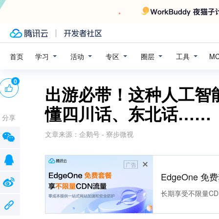
学习
活动
专区
圈层
工具
首页
M
0
出游必带！这种人工智
懂四川话、东北话……
分享
文章来源：
企鹅号 - 寮步微视
广告
EdgeOne 
长期享受不限量CD