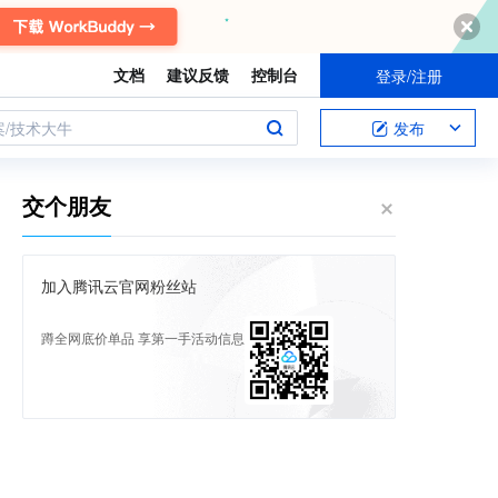
文档
建议反馈
控制台
登录/注册
案/技术大牛
发布
交个朋友
加入腾讯云官网粉丝站
蹲全网底价单品 享第一手活动信息