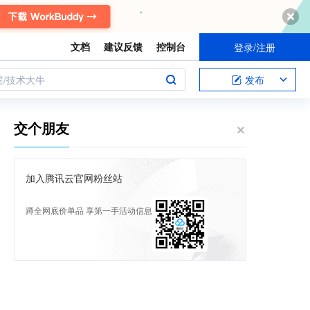
文档
建议反馈
控制台
登录/注册
案/技术大牛
发布
交个朋友
加入腾讯云官网粉丝站
蹲全网底价单品 享第一手活动信息