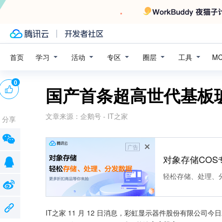
学习
活动
专区
圈层
工具
首页
M
0
国产首条超高世代基板
文章来源：
企鹅号 - IT之家
分享
广告
对象存储COS
轻松存储、处理、
IT之家 11 月 12 日消息，彩虹显示器件股份有限公司