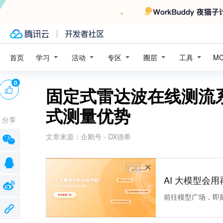
学习
活动
专区
圈层
工具
首页
M
0
固定式雷达波在线测流
式测量优势
分享
文章来源：
企鹅号 - DX德希
广告
AI 大模型会用
前往模型广场，即