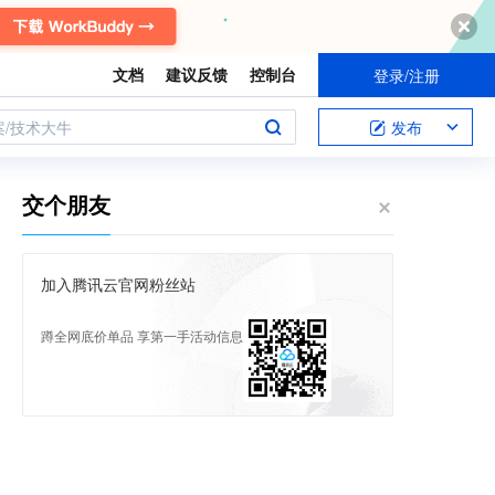
文档
建议反馈
控制台
登录/注册
案/技术大牛
发布
交个朋友
加入腾讯云官网粉丝站
蹲全网底价单品 享第一手活动信息