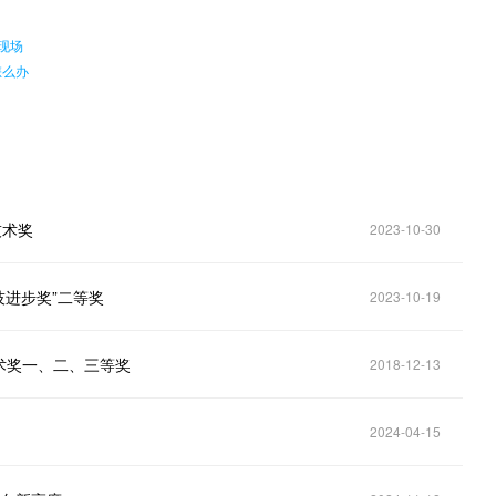
活现场
败怎么办
技术奖
2023-10-30
技进步奖”二等奖
2023-10-19
术奖一、二、三等奖
2018-12-13
2024-04-15