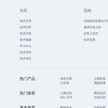
社区
活动
技术文章
自媒体同步曝光计
技术问答
邀请作者入驻
技术沙龙
自荐上首页
技术视频
技术竞赛
学习中心
技术百科
技术专区
热门产品
域名注册
云服务器
云存储
视频直播
热门推荐
人脸识别
腾讯会议
SSL 证书
语音识别
更多推荐
数据安全
负载均衡