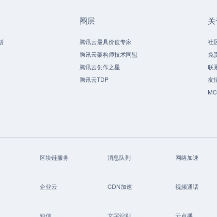
圈层
关
划
腾讯云最具价值专家
社
腾讯云架构师技术同盟
免
腾讯云创作之星
联
腾讯云TDP
友
M
区块链服务
消息队列
网络加速
企业云
CDN加速
视频通话
短信
文字识别
云点播