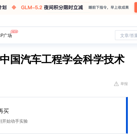
CP广场
文章/答
上榜中国汽车工程学会科学技术
举报
再买
刻开始动手实验