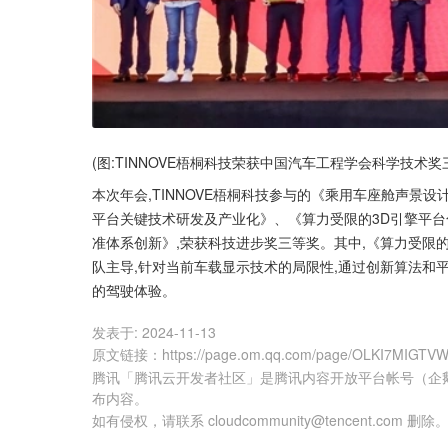
(图:TINNOVE梧桐科技荣获中国汽车工程学会科学技术奖
本次年会,TINNOVE梧桐科技参与的《乘用车座舱声
平台关键技术研发及产业化》、《算力受限的3D引擎平
准体系创新》,荣获科技进步奖三等奖。其中,《算力受限的
队主导,针对当前车载显示技术的局限性,通过创新算法和平
的驾驶体验。
发表于:
2024-11-13
原文链接
：
https://page.om.qq.com/page/OLKI7MIGT
腾讯「腾讯云开发者社区」是腾讯内容开放平台帐号（企
布内容。
如有侵权，请联系 cloudcommunity@tencent.com 删除