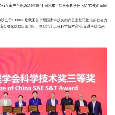
2024)在重庆召开,2024年度“中国汽车工程学会科学技术奖”获奖名单同
设立于1990年,是我国首个经国家科技奖励办公室登记批准的社会力
该奖项在鼓励自主创新、攀登汽车工程科学技术高峰,促进科技成果