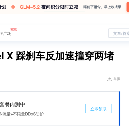
CP广场
文章/答
l X 踩刹车反加速撞穿两堵
举报
免费套餐内测中
立即领取
N流量+不限量DDoS防护