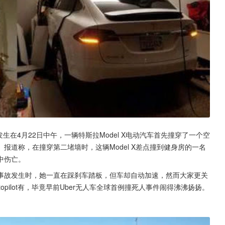
车祸发生在4月22日中午，一辆特斯拉Model X电动汽车首先撞穿了一个空
报道称，在撞穿第二堵墙时，这辆Model X差点撞到健身房的一名
中伤亡。
事故发生时，她一直在踩刹车踏板，但车却自动加速，然而大家更关
pilot有，毕竟早前Uber无人车全球首例撞死人事件闹得沸沸扬扬。