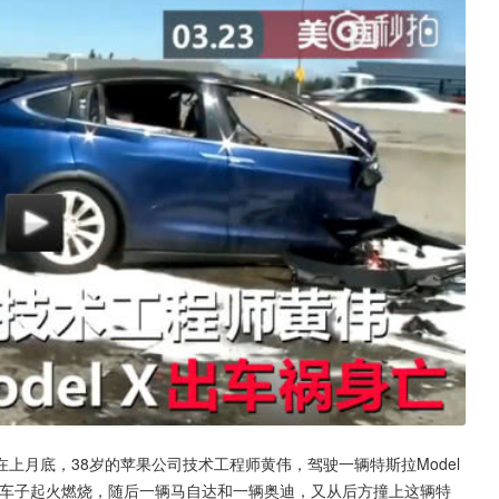
月底，38岁的苹果公司技术工程师黄伟，驾驶一辆特斯拉Model 
，车子起火燃烧，随后一辆马自达和一辆奥迪，又从后方撞上这辆特