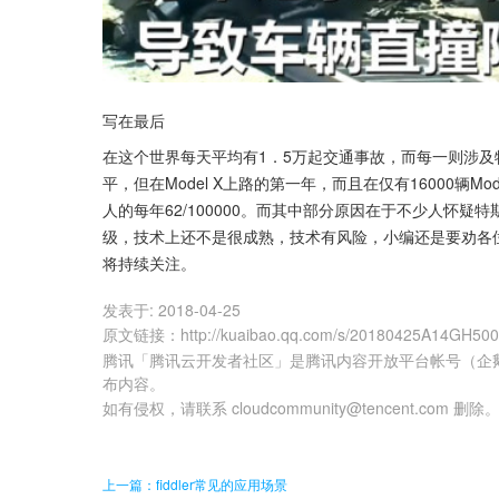
写在最后
在这个世界每天平均有1．5万起交通事故，而每一则涉
平，但在Model X上路的第一年，而且在仅有16000辆M
人的每年62/100000。而其中部分原因在于不少人怀疑特斯
级，技术上还不是很成熟，技术有风险，小编还是要劝各
将持续关注。
发表于:
2018-04-25
原文链接
：
http://kuaibao.qq.com/s/20180425A14GH50
腾讯「腾讯云开发者社区」是腾讯内容开放平台帐号（企
布内容。
如有侵权，请联系 cloudcommunity@tencent.com 删除
上一篇：fiddler常见的应用场景