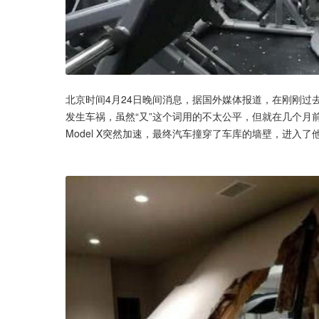
北京时间4月24日晚间消息，据国外媒体报道，在刚刚过去
发生车祸，虽然“又”这个词用的不太公平，但就在几个月
Model X突然加速，最终汽车撞穿了车库的墙壁，进入了