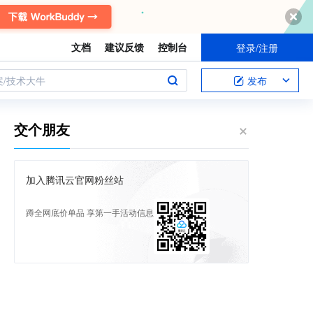
文档
建议反馈
控制台
登录/注册
案/技术大牛
发布
交个朋友
加入腾讯云官网粉丝站
蹲全网底价单品 享第一手活动信息