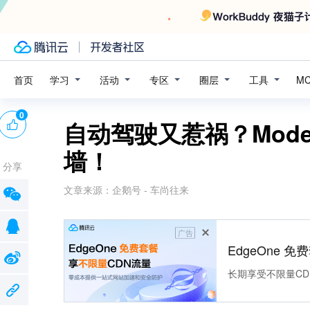
学习
活动
专区
圈层
工具
首页
M
0
自动驾驶又惹祸？Mode
墙！
分享
文章来源：
企鹅号 - 车尚往来
广告
EdgeOne 
长期享受不限量CD