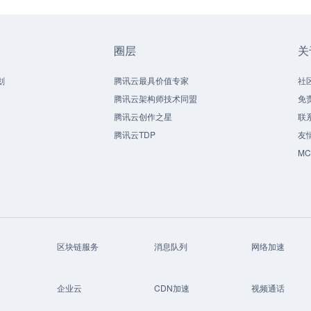
圈层
关
划
腾讯云最具价值专家
社
腾讯云架构师技术同盟
免
腾讯云创作之星
联
腾讯云TDP
友
M
区块链服务
消息队列
网络加速
企业云
CDN加速
视频通话