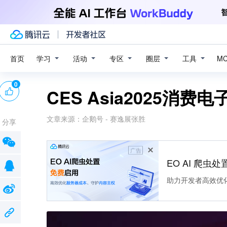
学习
活动
专区
圈层
工具
首页
M
0
CES Asia2025消
文章来源：
企鹅号 - 赛逸展张胜
分享
广告
EO AI 爬虫
助力开发者高效优