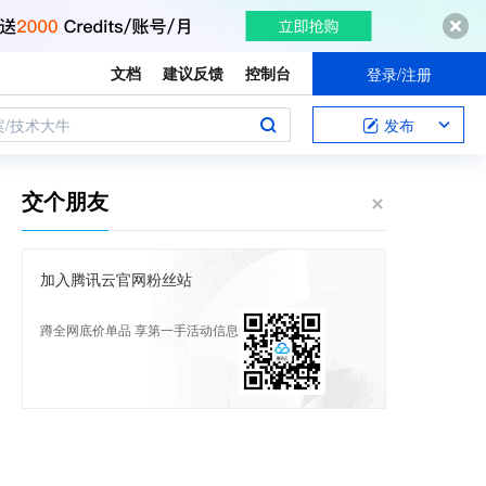
文档
建议反馈
控制台
登录/注册
案/技术大牛
发布
交个朋友
加入腾讯云官网粉丝站
蹲全网底价单品 享第一手活动信息