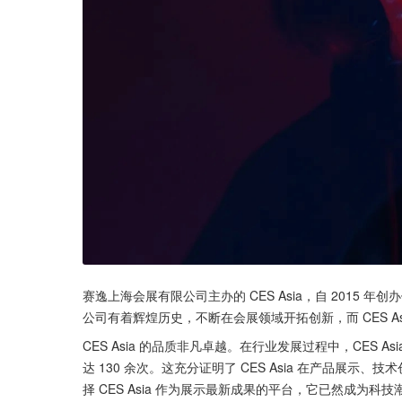
赛逸上海会展有限公司主办的 CES Asia，自 2015
公司有着辉煌历史，不断在会展领域开拓创新，而 CES As
CES Asia 的品质非凡卓越。在行业发展过程中，CES
达 130 余次。这充分证明了 CES Asia 在产品展
择 CES Asia 作为展示最新成果的平台，它已然成为科