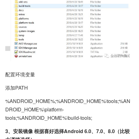
配置环境变量
添加PATH
%ANDROID_HOME%;%ANDROID_HOME%\tools;%AN
DROID_HOME%\platform-
tools;%ANDROID_HOME%\build-tools;
3、安装镜像 根据喜好选择Android 6.0、7.0、8.0（比较