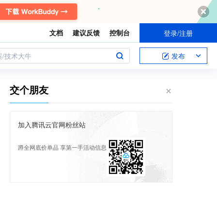
文档
建议反馈
控制台
登录/注册
案/技术大牛
发布
交个朋友
加入腾讯云官网粉丝站
蹲全网底价单品 享第一手活动信息