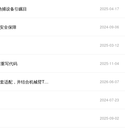
动捕设备引瞩目
2025-04-17
业安全保障
2024-09-06
2025-03-12
用重写代码
2025-11-04
搜维尔科技：Haption力反馈与SenseGlove R1触觉手套适配，并结合机械臂Tesollo机械手，完整遥操作方案
2026-06-07
2024-07-23
2025-09-02