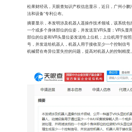
松果财经讯，天眼查知识产权信息显示，近日，广州小鹏汽
法和设备”专利公布。
摘要显示，本发明涉及机器人遥操作技术领域，该系统包
一个或多个身体部位的位姿，并发送至VR头显；VR头显
部位的位姿和VR头显位姿发送给上位机；上位机用于按照
号，并发送给机器人，机器人用于接收至少一个控制信号
机械臂在奇异位置失控的问题，提高对机器人的控制精度