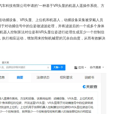
车科技有限公司申请的“一种基于VR头显的机器人遥操作系统、方
括动捕设备、VR头显、上位机和机器人，动捕设备采集被穿戴人员
用于对动捕信号中的位姿做滤波处理，并将滤波后的一个或多个身体
机器人控制算法对位姿和VR头显位姿进行处理生成至少一个控制信
，执行相应运动，增加用来控制机械臂的冗余自由度，从而有效解决
。