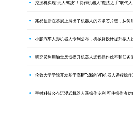
挖掘机实现“无人驾驶”！协作机器人“魔法之手”取代
兆易创新在慕展上展出了机器人的四条芯片链，从伺
小鹏汽车人形机器人专利公布，机械臂设计提升拟人
研究员利用触觉反馈提升机器人远程操作效率和任务
伦敦大学学院开发基于高斯飞溅的VR机器人远程操作
宇树科技公布沉浸式机器人遥操作专利 可使操作者仿