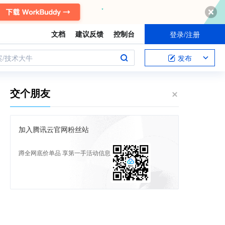
文档
建议反馈
控制台
登录/注册
案/技术大牛
发布
交个朋友
加入腾讯云官网粉丝站
蹲全网底价单品 享第一手活动信息