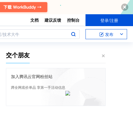
文档
建议反馈
控制台
登录/注册
案/技术大牛
发布
交个朋友
加入腾讯云官网粉丝站
蹲全网底价单品 享第一手活动信息