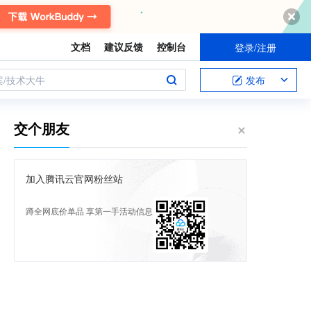
文档
建议反馈
控制台
登录/注册
案/技术大牛
发布
交个朋友
加入腾讯云官网粉丝站
蹲全网底价单品 享第一手活动信息