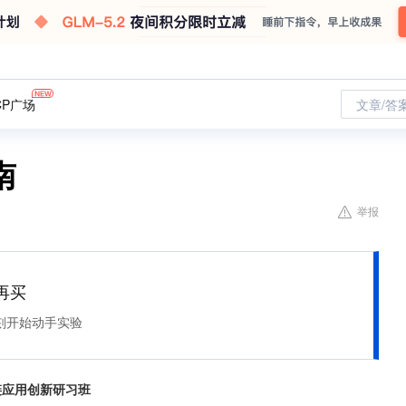
CP广场
文章/答
南
举报
再买
刻开始动手实验
链应用创新研习班