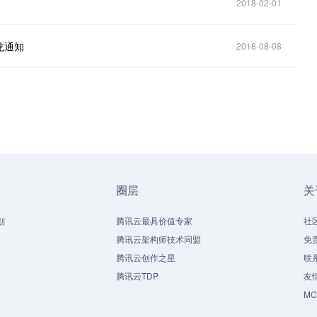
2018-02-01
龙通知
2018-08-08
圈层
关
划
腾讯云最具价值专家
社
腾讯云架构师技术同盟
免
腾讯云创作之星
联
腾讯云TDP
友
M