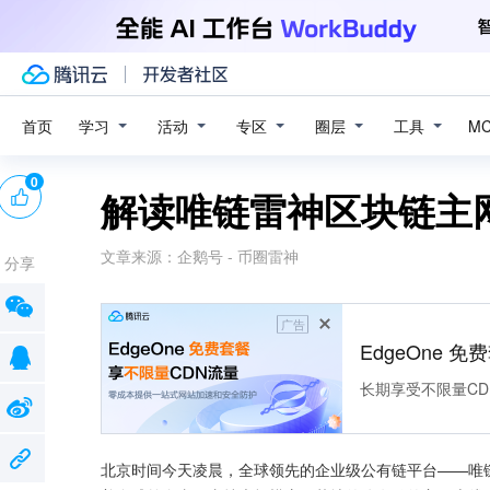
学习
活动
专区
圈层
工具
首页
M
0
解读唯链雷神区块链主
文章来源：
企鹅号 - 币圈雷神
分享
广告
EdgeOne 
长期享受不限量CD
北京时间今天凌晨，全球领先的企业级公有链平台——唯