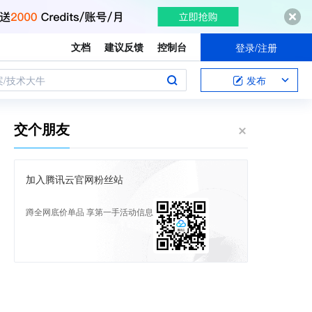
文档
建议反馈
控制台
登录/注册
案/技术大牛
发布
交个朋友
加入腾讯云官网粉丝站
蹲全网底价单品 享第一手活动信息