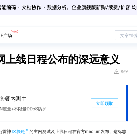
CP广场
文章/答
网上线日程公布的深远意义
举报
免费套餐内测中
立即领取
N流量+不限量DDoS防护
链雷神
区块链
的主网测试及上线日程在官方medium发布。这标志