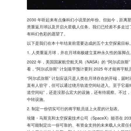
2030 年听起来有点像科幻小说里的年份。但如今，距
类重返月球以及开启火星载人任务。我们已经差不多走过了
有科幻色彩的愿望了。
以下是我们在本十年结束前需要达成的五个太空探索目标
1. 人类重返月球，并在月球南极建立某种永久性的落脚点
2022 年，美国国家航空航天局（NASA）的 “阿尔忒
看，“阿尔忒弥斯” 计划最早预计要到 2025 年才能将宇
“阿尔忒弥斯” 计划应该只是人类在月球存在的开端，届
直有人驻守，但可以通过绕月轨道空间站进入。至于它最终会
道空间站”，还是没那么宏大的设施，还有待观察。不过
中转设施。
2. 制定一份切实可行的将宇航员送上火星的计划表。
埃隆・马斯克和太空探索技术公司（SpaceX）能否在 2
有可能制定出一份可靠的、有资金支持的未来载人火星任务计