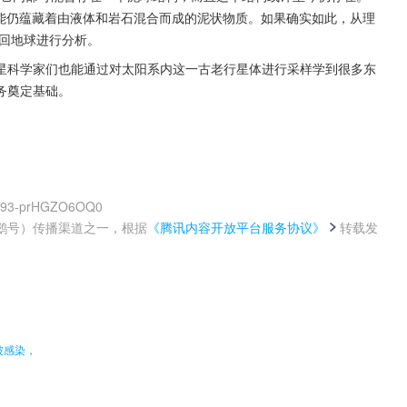
处，可能仍蕴藏着由液体和岩石混合而成的泥状物质。如果确实如此，从理
带回地球进行分析。
星科学家们也能通过对太阳系内这一古老行星体进行采样学到很多东
务奠定基础。
7Ko93-prHGZO6OQ0
鹅号）传播渠道之一，根据
《腾讯内容开放平台服务协议》
转载发
。
被感染，