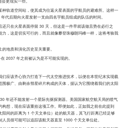
可能会更现实一些。
某种轨道空间站，使其成为往返火星表面的宇航员的避难所。这样一
030 年代后期向火星发射一支由四名宇航员组成的队伍的时间。
还只在火星表面停留 30 天，但这是一件早就该做且势在必行之
能力，这是切实可行的，而且就像攀登珠穆朗玛峰一样，这将考验我
上的地质和演化历史至关重要。
 2037 年之前被认为是不可能实现的。
我们应该齐心协力打造下一代太空推进技术，以便在本世纪末实现载
范围极广、由剩余彗星碎片构成的天体，据认为它围绕着我们的太阳
030 年还不能发射一个星际先驱探测器。美国国家航空航天局的喷气
任务的构想，现在应该重拾这项工作。即便如此，正如我之前在此提到
球与太阳间的距离为 1 个天文单位）处的航天器，其飞行距离已经足够
员很可能可以追踪该航天器直至 1000 个天文单位处。