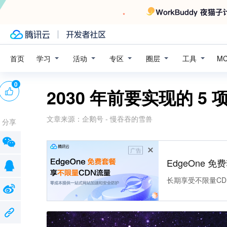
学习
活动
专区
圈层
工具
首页
M
0
2030 年前要实现的 5
文章来源：
企鹅号 - 慢吞吞的雪兽
分享
广告
EdgeOne 
长期享受不限量CD