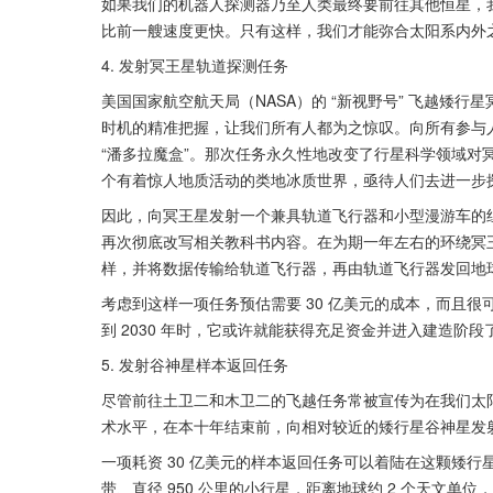
如果我们的机器人探测器乃至人类最终要前往其他恒星，
比前一艘速度更快。只有这样，我们才能弥合太阳系内外
4. 发射冥王星轨道探测任务
美国国家航空航天局（NASA）的 “新视野号” 飞越矮
时机的精准把握，让我们所有人都为之惊叹。向所有参与人
“潘多拉魔盒”。那次任务永久性地改变了行星科学领域对
个有着惊人地质活动的类地冰质世界，亟待人们去进一步
因此，向冥王星发射一个兼具轨道飞行器和小型漫游车的
再次彻底改写相关教科书内容。在为期一年左右的环绕冥
样，并将数据传输给轨道飞行器，再由轨道飞行器发回地
考虑到这样一项任务预估需要 30 亿美元的成本，而且很
到 2030 年时，它或许就能获得充足资金并进入建造阶段
5. 发射谷神星样本返回任务
尽管前往土卫二和木卫二的飞越任务常被宣传为在我们太
术水平，在本十年结束前，向相对较近的矮行星谷神星发
一项耗资 30 亿美元的样本返回任务可以着陆在这颗矮
带、直径 950 公里的小行星，距离地球约 2 个天文