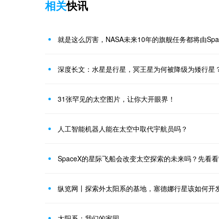
相关
快讯
就是这么厉害，NASA未来10年的旗舰任务都将由Spa
深度长文：水星是行星，冥王星为何被降级为矮行星
31张罕见的太空图片，让你大开眼界！
人工智能机器人能在太空中取代宇航员吗？
SpaceX的星际飞船会改变太空探索的未来吗？先看
纵览网丨探索外太阳系的基地，塞德娜行星该如何开
太阳系：我们的家园