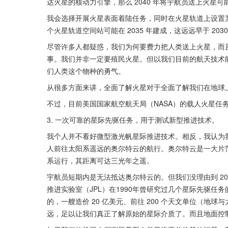
达火星的核动力引擎，那么 2040 年将宇航员送上火星
我会选择开展火星表面着陆任务，同时在火星轨道上设置
个火星轨道空间站可能在 2035 年建成，这远远早于 2
尽管许多人都疑惑，我们为何要费力把人类送上火星，而且
事。我们并非一定要殖民火星。但以我们目前的航天技术
们人类这个物种的勇气。
从很多方面来讲，全面了解火星对于全面了解我们在地球
不过，目前美国国家航空航天局（NASA）的载人火星任务在
3. 一次可靠的星际先驱任务，用于测试新型推进技术。
我个人并不看好微型激光帆星际推进技术。相反，我认为
人前往太阳系遥远的奥尔特云的航行。奥尔特云是一大片
系运行，其距离可达三光年之遥。
宇航员短期内是无法抵达奥尔特云的。但我们没理由到 2
推进实验室（JPL）在1990年曾研究过几个星际先驱
的，一艘造价 20 亿美元、前往 200 个天文单位（地
远，足以让我们真正了解原始的星际介质了。而且地面控制人