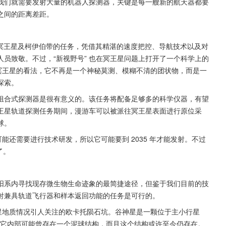
我们就需要发射大量的机器人探测器，关键是每一艘新的航天器都要
之间的距离差距。
行星冥王星及柯伊伯带的任务，凭借其精湛的速度把控、导航技术以及对
员致敬。不过，“新视野号” 也在冥王星问题上打开了一个科学上的 
冥王星的看法，它不再是一个神秘莫测、模糊不清的团状物，而是一
探索。
组合式探测器是很有意义的。该任务将配备足够多的科学仪器，有望
王星轨道探测任务期间，漫游车可以被派往冥王星表面进行原位采
球。
可能还需要进行技术研发，所以它可能要到 2035 年才能发射。不过
了。
阳系内寻找现存微生物生命迹象的最简捷途径，但鉴于我们目前的技
射兼具轨道飞行器和样本返回功能的任务是可行的。
行星地质情况引人关注的欧卡托陨石坑。谷神星是一颗位于主小行星
单位，它内部可能曾存在一个泥球结构，而且这个结构或许至今仍存在。