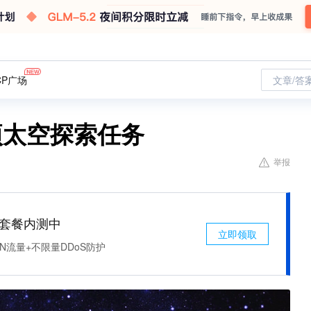
CP广场
文章/答
 项太空探索任务
举报
免费套餐内测中
立即领取
N流量+不限量DDoS防护