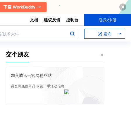
文档
建议反馈
控制台
登录/注册
案/技术大牛
发布
交个朋友
加入腾讯云官网粉丝站
蹲全网底价单品 享第一手活动信息