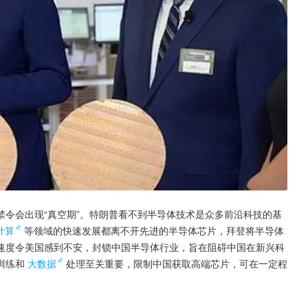
令会出现“真空期”。特朗普看不到半导体技术是众多前沿科技的基
计算
等领域的快速发展都离不开先进的半导体芯片，拜登将半导体
速度令美国感到不安，封锁中国半导体行业，旨在阻碍中国在新兴科
训练和
大数据
处理至关重要，限制中国获取高端芯片，可在一定程