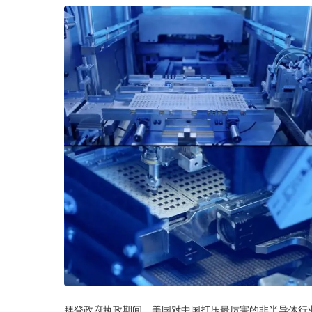
拜登政府执政期间，美国对中国打压最厉害的非半导体行