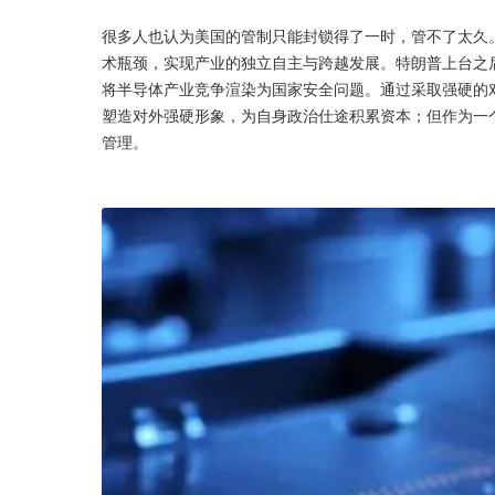
很多人也认为美国的管制只能封锁得了一时，管不了太久
术瓶颈，实现产业的独立自主与跨越发展。特朗普上台之后
将半导体产业竞争渲染为国家安全问题。通过采取强硬的
塑造对外强硬形象，为自身政治仕途积累资本；但作为一
管理。