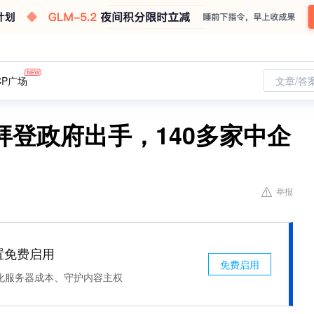
CP广场
文章/答
登政府出手，140多家中企
举报
处置免费启用
免费启用
化服务器成本、守护内容主权