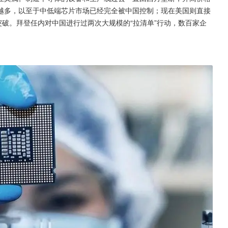
越多，以至于中低端芯片市场已经完全被中国控制；现在美国则直接
突破。拜登任内对中国进行过两次大规模的“拉清单”行动，数百家企