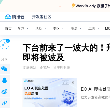
学习
活动
专区
圈层
工具
首页
M
0
下台前来了一波大的！拜
即将被波及
分享
文章来源：
企鹅号 - 肖宁聊兵器
广告
EO AI 爬虫
助力开发者高效优