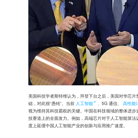
美国科技学者斯特维认为，拜登下台之后，美国对华芯片禁
础，对此很“愚钝”。当前
人工智能
、5G 通信、
高性能
视为维持其科技霸权的关键。中国在科技领域的整体进步
技赛道上的全面发力。例如，高端芯片对于人工智能算法
度上延缓中国人工智能产业的创新与应用推广速度。