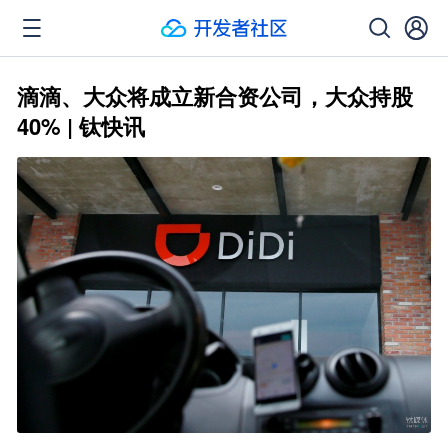
滴滴、大众将成立新合资公司，大众持股
40% | 钛快讯