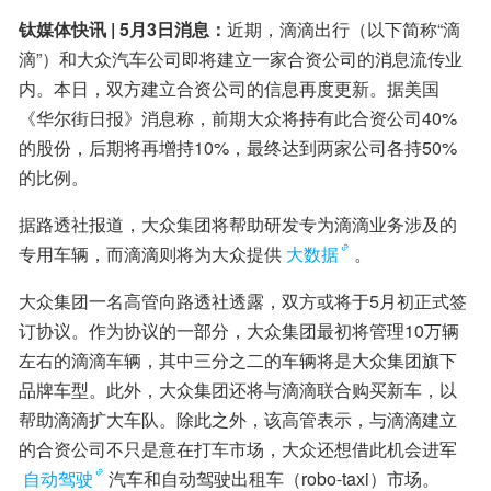
钛媒体快讯 | 5月3日消息：
近期，滴滴出行（以下简称“滴
滴”）和大众汽车公司即将建立一家合资公司的消息流传业
内。本日，双方建立合资公司的信息再度更新。据美国
《华尔街日报》消息称，前期大众将持有此合资公司40%
的股份，后期将再增持10%，最终达到两家公司各持50%
的比例。
据路透社报道，大众集团将帮助研发专为滴滴业务涉及的
专用车辆，而滴滴则将为大众提供
大数据
。
大众集团一名高管向路透社透露，双方或将于5月初正式签
订协议。作为协议的一部分，大众集团最初将管理10万辆
左右的滴滴车辆，其中三分之二的车辆将是大众集团旗下
品牌车型。此外，大众集团还将与滴滴联合购买新车，以
帮助滴滴扩大车队。除此之外，该高管表示，与滴滴建立
的合资公司不只是意在打车市场，大众还想借此机会进军
自动驾驶
汽车和自动驾驶出租车（robo-taxi）市场。