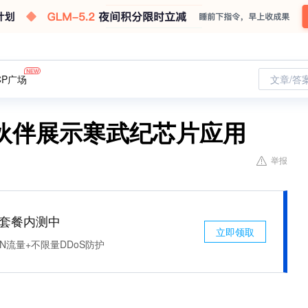
CP广场
文章/答
伙伴展示寒武纪芯片应用
举报
免费套餐内测中
立即领取
N流量+不限量DDoS防护