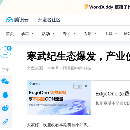
学习
活动
专区
圈层
工具
首页
M
0
寒武纪生态爆发，产业
文章来源：
企鹅号 - 阿曼眼中的科技
分享
广告
EdgeOne 
长期享受不限量CD
大家好，欢迎收看本期科技小知识，