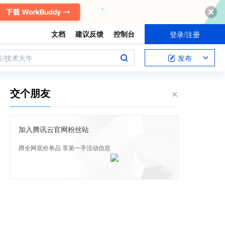
文档
建议反馈
控制台
登录/注册
案/技术大牛
发布
交个朋友
加入腾讯云官网粉丝站
蹲全网底价单品 享第一手活动信息