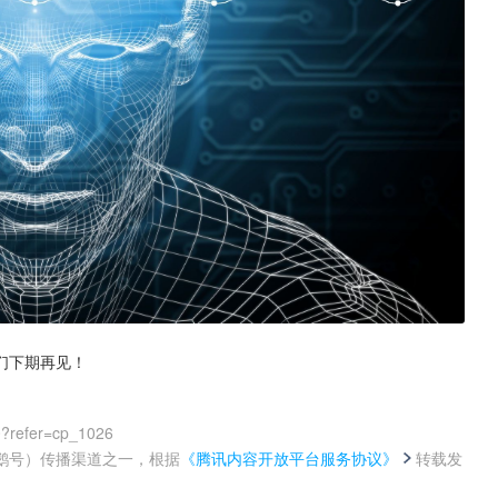
们下期再见！
0?refer=cp_1026
鹅号）传播渠道之一，根据
《腾讯内容开放平台服务协议》
转载发