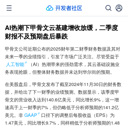
AI热潮下甲骨文云基建增收放缓，二季度
财报不及预期盘后暴跌
甲骨文公司近期公布的2025财年第二财季财务数据及其对
未来一季的业绩指引，引发了市场广泛关注。尽管受益于
人工智能
（AI）热潮带来的强劲需求，其云基础设施业
务表现抢眼，但整体财务数据并未达到华尔街的预期。
在美股盘后，甲骨文发布了截至2024年11月30日的财务数
据，并给出了下一财季的业绩预测。数据显示，该季度甲
骨文的营业收入达到140.6亿美元，同比增长9%，这一增
速高于上一财季的7%，但仍略低于分析师预期的141.2亿
美元。非
GAAP
口径下的调整后每股收益（EPS）为
1.47美元，同比增长9.7%，同样稍低于分析师预期的1.48