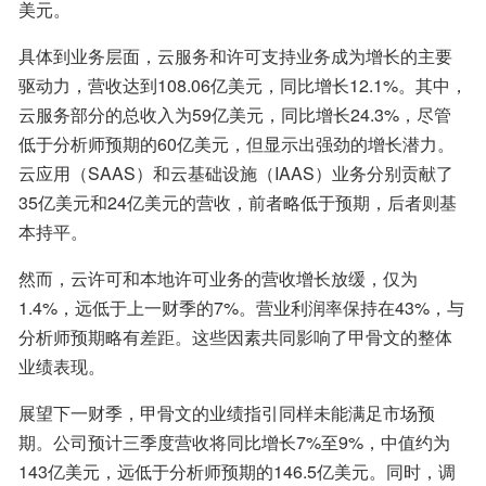
美元。
具体到业务层面，云服务和许可支持业务成为增长的主要
驱动力，营收达到108.06亿美元，同比增长12.1%。其中，
云服务部分的总收入为59亿美元，同比增长24.3%，尽管
低于分析师预期的60亿美元，但显示出强劲的增长潜力。
云应用（SAAS）和云基础设施（IAAS）业务分别贡献了
35亿美元和24亿美元的营收，前者略低于预期，后者则基
本持平。
然而，云许可和本地许可业务的营收增长放缓，仅为
1.4%，远低于上一财季的7%。营业利润率保持在43%，与
分析师预期略有差距。这些因素共同影响了甲骨文的整体
业绩表现。
展望下一财季，甲骨文的业绩指引同样未能满足市场预
期。公司预计三季度营收将同比增长7%至9%，中值约为
143亿美元，远低于分析师预期的146.5亿美元。同时，调