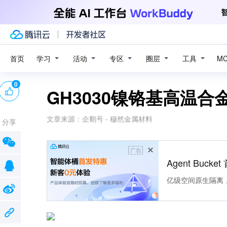
学习
活动
专区
圈层
工具
首页
M
0
GH3030镍铬基高温
文章来源：
企鹅号 - 穆然金属材料
分享
广告
Agent Buck
亿级空间原生隔离