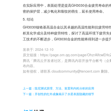
在实际应用中，表面处理是提高GH3030合金疲劳寿命
密的保护层，减少氧化和裂纹的萌生，延长使用寿命。
5. 结论
GH3030镍铬基高温合金以其卓越的高温性能和抗疲劳
析其化学成分及特种疲劳特性，探讨了高温环境下疲劳失
工技术的不断进步，GH3030合金的性能将得到进一步
发表于:
2024-12-10
原文链接
：
https://page.om.qq.com/page/OhzrAIfcwEH
腾讯「腾讯云开发者社区」是腾讯内容开放平台帐号（企
布内容。
如有侵权，请联系 cloudcommunity@tencent.com 删除
上一篇：阻尼测试原理、方法、装置和内耗分析的应用
下一篇：开创性的红外成像揭示了水星表面隐藏的细节