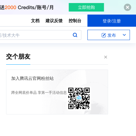
文档
建议反馈
控制台
登录/注册
案/技术大牛
发布
交个朋友
加入腾讯云官网粉丝站
蹲全网底价单品 享第一手活动信息