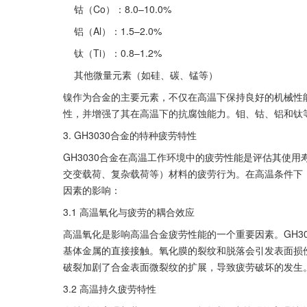
    钴（Co）：8.0–10.0%
    铝（Al）：1.5–2.0%
    钛（Ti）：0.8–1.2%
    其他微量元素（如硅、碳、锰等）
镍作为合金的主要元素，不仅在高温下保持良好的机械性
性，并增强了其在高温下的抗腐蚀能力。钼、钴、铝和钛
3. GH3030合金的特种疲劳特性
GH3030合金在高温工作环境中的疲劳性能是评估其使
交变载荷、复杂载荷等）材料的疲劳行为。在高温条件下，
因素的影响：
3.1 高温氧化与疲劳的耦合效应
高温氧化是影响高温合金疲劳性能的一个重要因素。GH3
基体金属的直接接触。氧化膜的裂纹和脱落会引发表面损
破裂加剧了合金表面微裂纹的扩展，导致疲劳破坏的发生
3.2 高温持久疲劳特性