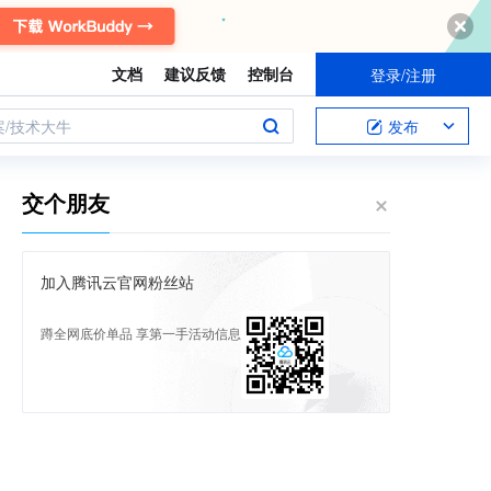
文档
建议反馈
控制台
登录/注册
案/技术大牛
发布
交个朋友
加入腾讯云官网粉丝站
蹲全网底价单品 享第一手活动信息