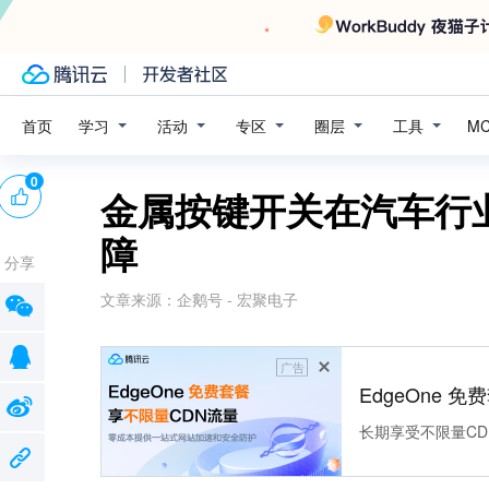
学习
活动
专区
圈层
工具
首页
M
0
金属按键开关在汽车行
障
分享
文章来源：
企鹅号 - 宏聚电子
广告
EdgeOne 
长期享受不限量CD