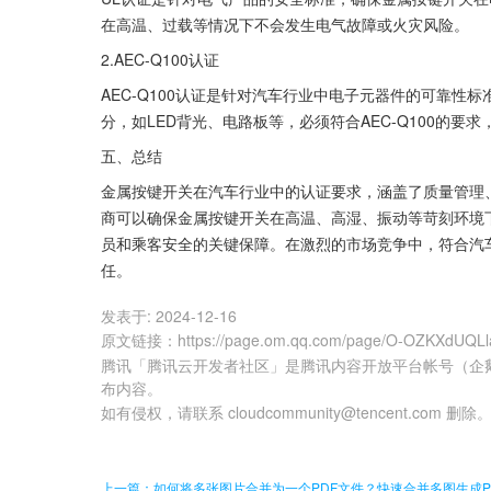
在高温、过载等情况下不会发生电气故障或火灾风险。
2.AEC-Q100认证
AEC-Q100认证是针对汽车行业中电子元器件的可靠
分，如LED背光、电路板等，必须符合AEC-Q100的
五、总结
金属按键开关在汽车行业中的认证要求，涵盖了质量管理、环
商可以确保金属按键开关在高温、高湿、振动等苛刻环境
员和乘客安全的关键保障。在激烈的市场竞争中，符合汽
任。
发表于:
2024-12-16
原文链接
：
https://page.om.qq.com/page/O-OZKXdUQL
腾讯「腾讯云开发者社区」是腾讯内容开放平台帐号（企
布内容。
如有侵权，请联系 cloudcommunity@tencent.com 删除
上一篇：如何将多张图片合并为一个PDF文件？快速合并多图生成P