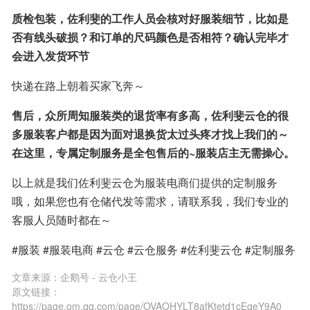
质检包装，佐利斐的工作人员会核对好服装细节，比如是
否有线头破损？和订单的尺码颜色是否相符？确认完毕才
会进入发货环节
快递在路上朝着买家飞奔～
售后，众所周知服装类的退货率有多高，佐利斐云仓的很
多服装客户都是因为面对退换货太过头疼才找上我们的～
在这里，专属定制服务是全包售后的~服装店主无需操心。
以上就是我们佐利斐云仓为服装电商们提供的定制服务
哦，如果您也有仓储代发等需求，请联系我，我们专业的
客服人员随时都在～
#服装 #服装电商 #云仓 #云仓服务 #佐利斐云仓 #定制服务
文章来源：
企鹅号 - 云仓小王
原文链接：
https://page.om.qq.com/page/OVAOHYLT8afKtetd1cEqeY9A0