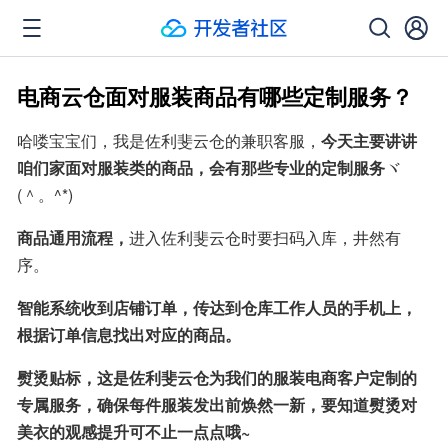
电商云仓面对服装商品有哪些定制服务？
哈喽宝宝们，我是佐利斐云仓的兼职客服，
今天主要讲讲
咱们家面对服装类的商品，会有那些专业的定制服务
ヾ
(＾。^*)
商品通用流程，
进入佐利斐云仓时要扫码入库，井然有
序。
智能系统收到店铺订单，传达到仓库工作人员的手机上，
根据订单信息找出对应的商品。
熨烫贴标，这是佐利斐云仓为我们的服装电商客户定制的
专属服务，确保每件服装发出前焕然一新，要知道熨烫对
美衣的观感提升可不止一点点哦~