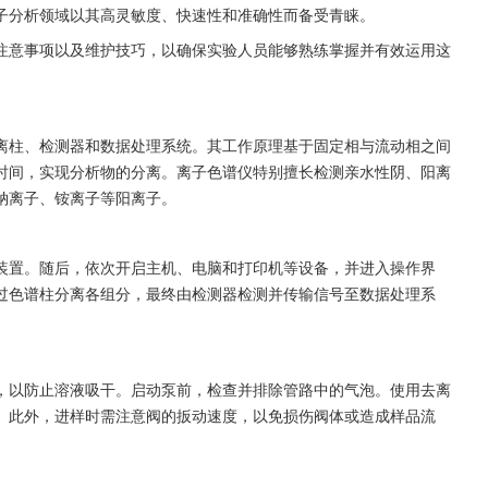
子分析领域以其高灵敏度、快速性和准确性而备受青睐。
注意事项以及维护技巧，以确保实验人员能够熟练掌握并有效运用这
离柱、检测器和数据处理系统。其工作原理基于固定相与流动相之间
时间，实现分析物的分离。离子色谱仪特别擅长检测亲水性阴、阳离
钠离子、铵离子等阳离子。
装置。随后，依次开启主机、电脑和打印机等设备，并进入操作界
过色谱柱分离各组分，最终由检测器检测并传输信号至数据处理系
，以防止溶液吸干。启动泵前，检查并排除管路中的气泡。使用去离
。此外，进样时需注意阀的扳动速度，以免损伤阀体或造成样品流