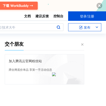
文档
建议反馈
控制台
登录/注册
案/技术大牛
发布
交个朋友
加入腾讯云官网粉丝站
蹲全网底价单品 享第一手活动信息