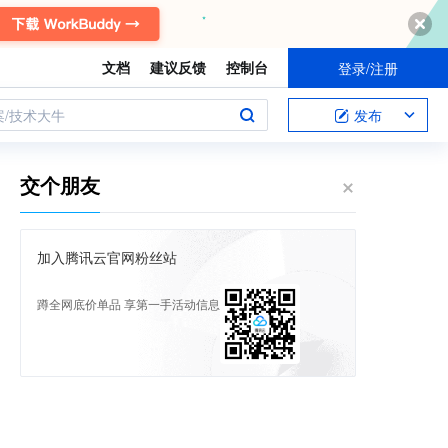
文档
建议反馈
控制台
登录/注册
案/技术大牛
发布
交个朋友
加入腾讯云官网粉丝站
蹲全网底价单品 享第一手活动信息