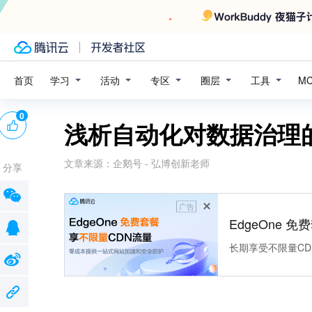
学习
活动
专区
圈层
工具
首页
M
0
浅析自动化对数据治理
文章来源：
企鹅号 - 弘博创新老师
分享
广告
EdgeOne 
长期享受不限量CD