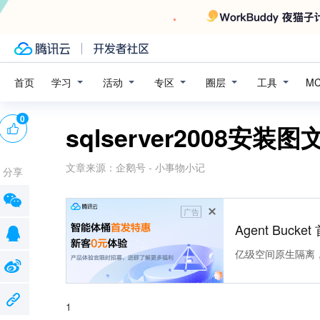
学习
活动
专区
圈层
工具
首页
M
0
sqlserver2008安装
文章来源：
企鹅号 - 小事物小记
分享
广告
Agent Buck
亿级空间原生隔离
1