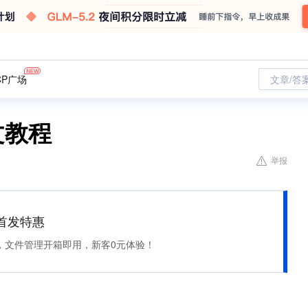
CP广场
文章/答
图文教程
举报
et 首发特惠
，文件管理开箱即用，新客0元体验！