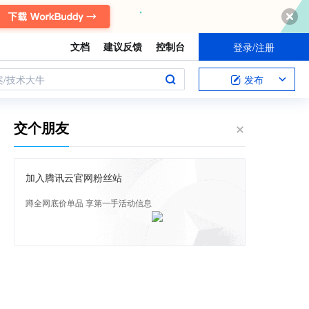
文档
建议反馈
控制台
登录/注册
案/技术大牛
发布
交个朋友
加入腾讯云官网粉丝站
蹲全网底价单品 享第一手活动信息