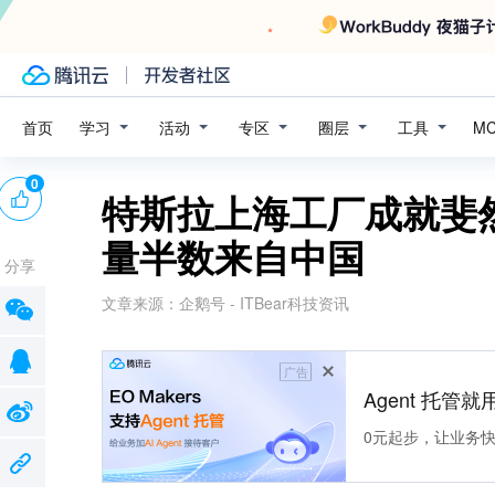
学习
活动
专区
圈层
工具
首页
M
0
特斯拉上海工厂成就斐
量半数来自中国
分享
文章来源：
企鹅号 - ITBear科技资讯
广告
Agent 托管就用
0元起步，让业务快速拥