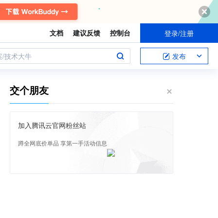
文档
建议反馈
控制台
登录/注册
案/技术大牛
发布
交个朋友
加入腾讯云官网粉丝站
蹲全网底价单品 享第一手活动信息