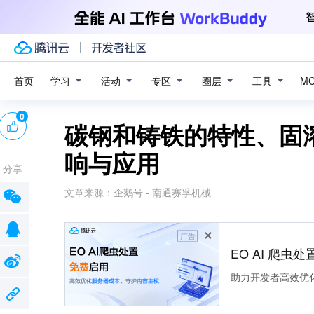
学习
活动
专区
圈层
工具
首页
M
0
碳钢和铸铁的特性、固
响与应用
分享
文章来源：
企鹅号 - 南通赛孚机械
广告
EO AI 爬虫
助力开发者高效优