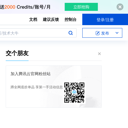
文档
建议反馈
控制台
登录/注册
案/技术大牛
发布
交个朋友
加入腾讯云官网粉丝站
蹲全网底价单品 享第一手活动信息