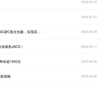
2025-05-12
2024-07-27
江苏师范大学ChemistrySelect：碳热冲击法制备Si@SiC@C复合负极，实现高容量长循环硅基储能新突破
2025-04-29
发表最新JACS！
2024-06-11
命超1500次
2025-04-25
锂新策略
2025-02-06