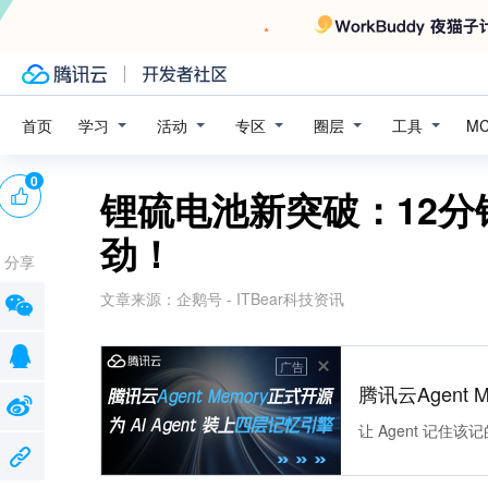
学习
活动
专区
圈层
工具
首页
M
0
锂硫电池新突破：12
劲！
分享
文章来源：
企鹅号 - ITBear科技资讯
广告
腾讯云Agent 
让 Agent 记