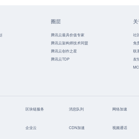
圈层
关
划
腾讯云最具价值专家
社
腾讯云架构师技术同盟
免
腾讯云创作之星
联
腾讯云TDP
友
M
区块链服务
消息队列
网络加速
企业云
CDN加速
视频通话