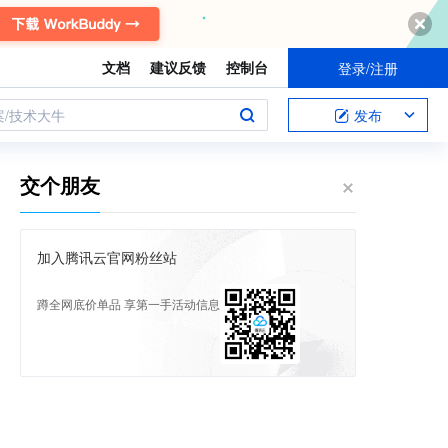
文档
建议反馈
控制台
登录/注册
案/技术大牛
发布
交个朋友
加入腾讯云官网粉丝站
蹲全网底价单品 享第一手活动信息