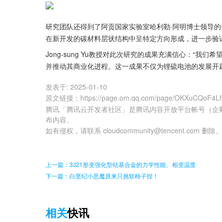
研究团队还得到了阿贡国家实验室哈利勒·阿明博士领导
在新开发的碳材料层状结构中呈特定方向形成，进一步验
Jong-sung Yu教授对此次研究的成果充满信心：“
并推动其商业化进程。这一成果不仅为锂硫电池的发展开
发表于:
2025-01-10
原文链接
：
https://page.om.qq.com/page/OKXuCQoF4
腾讯「腾讯云开发者社区」是腾讯内容开放平台帐号（企
布内容。
如有侵权，请联系 cloudcommunity@tencent.com 删除
上一篇：3J21形变强化型钴基合金的力学性能、相变温度
下一篇：白垩纪小恶魔原来只挑软柿子捏！
相关
快讯