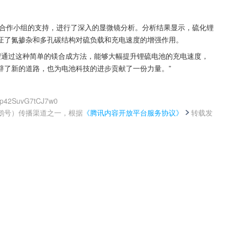
的合作小组的支持，进行了深入的显微镜分析。分析结果显示，硫化锂
证了氮掺杂和多孔碳结构对硫负载和充电速度的增强作用。
我们希望通过这种简单的镁合成方法，能够大幅提升锂硫电池的充电速度，
辟了新的道路，也为电池科技的进步贡献了一份力量。”
Lfp42SuvG7tCJ7w0
鹅号）传播渠道之一，根据
《腾讯内容开放平台服务协议》
转载发
。