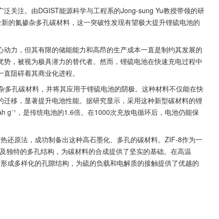
注。由DGIST能源科学与工程系的Jong-sung Yu教授带领的研
一种全新的氮掺杂多孔碳材料，这一突破性发现有望极大提升锂硫电池的
心动力，但其有限的储能能力和高昂的生产成本一直是制约其发展的
优势，被视为极具潜力的替代者。然而，锂硫电池在快速充电过程中
一直阻碍着其商业化进程。
掺杂多孔碳材料，并将其应用于锂硫电池的阴极。这种材料不仅能在快
的迁移，显著提升电池性能。据研究显示，采用这种新型碳材料的锂
h g⁻¹，是传统电池的1.6倍。在1000次充放电循环后，电池仍能保
8热还原法，成功制备出这种高石墨化、多孔的碳材料。ZIF-8作为一
以及独特的多孔结构，为碳材料的合成提供了坚实的基础。在高温
同时形成多样化的孔隙结构，为硫的负载和电解质的接触提供了优越的