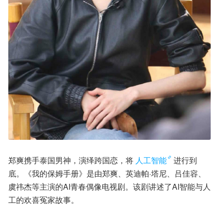
郑爽携手泰国男神，演绎跨国恋，将
人工智能
进行到
底。《我的保姆手册》是由郑爽、英迪帕·塔尼、吕佳容、
虞祎杰等主演的AI青春偶像电视剧。该剧讲述了AI智能与人
工的欢喜冤家故事。