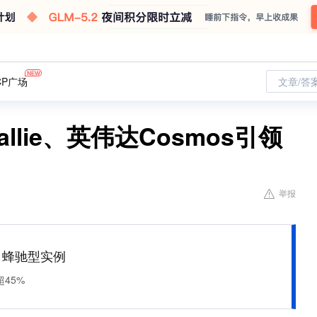
CP广场
文章/答
allie、英伟达Cosmos引领
举报
M 蜂驰型实例
45%