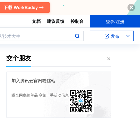
文档
建议反馈
控制台
登录/注册
案/技术大牛
发布
交个朋友
加入腾讯云官网粉丝站
蹲全网底价单品 享第一手活动信息