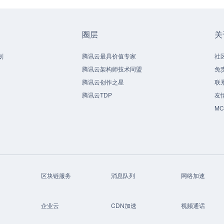
圈层
关
划
腾讯云最具价值专家
社
腾讯云架构师技术同盟
免
腾讯云创作之星
联
腾讯云TDP
友
M
区块链服务
消息队列
网络加速
企业云
CDN加速
视频通话