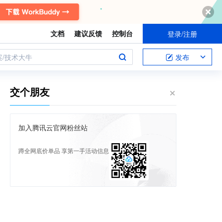
文档
建议反馈
控制台
登录/注册
案/技术大牛
发布
交个朋友
加入腾讯云官网粉丝站
蹲全网底价单品 享第一手活动信息