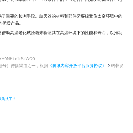
提供了重要的检测手段。航天器的材料和部件需要经受住太空环境中的
的优质产品。
需要借助高温老化试验箱来验证其在高温环境下的性能和寿命，以推动
80YH0NE1xTrSzWQ0
鹅号）传播渠道之一，根据
《腾讯内容开放平台服务协议》
转载发
。
被淘汰了？