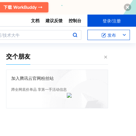
文档
建议反馈
控制台
登录/注册
案/技术大牛
发布
交个朋友
加入腾讯云官网粉丝站
蹲全网底价单品 享第一手活动信息