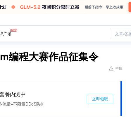
CP广场
文章/答
eam编程大赛作品征集令
举报
免费套餐内测中
立即领取
N流量+不限量DDoS防护