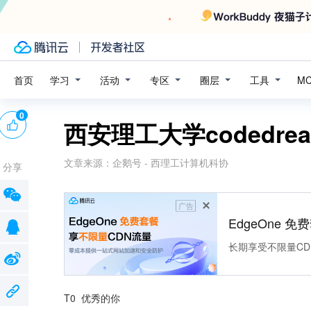
学习
活动
专区
圈层
工具
首页
M
0
西安理工大学codedr
文章来源：
企鹅号 - 西理工计算机科协
分享
广告
EdgeOne 
长期享受不限量CD
T0  优秀的你