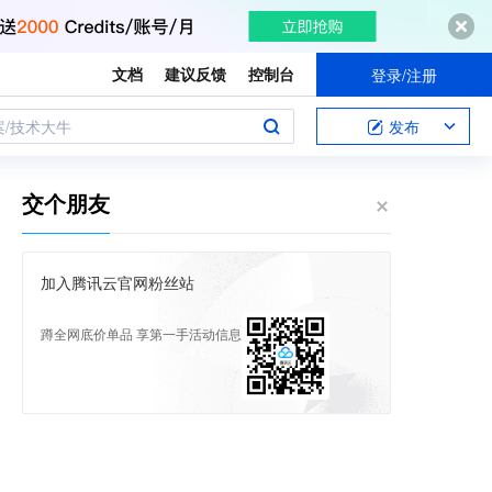
文档
建议反馈
控制台
登录/注册
案/技术大牛
发布
交个朋友
加入腾讯云官网粉丝站
蹲全网底价单品 享第一手活动信息