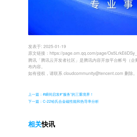
发表于:
2025-01-19
原文链接
：
https://page.om.qq.com/page/Os5LrkE6D
腾讯「腾讯云开发者社区」是腾讯内容开放平台帐号（企
布内容。
如有侵权，请联系 cloudcommunity@tencent.com 删除
上一篇：#瞬间启发#“服务”的三重境界！
下一篇：C-22哈氏合金磁性能和热导率分析
相关
快讯