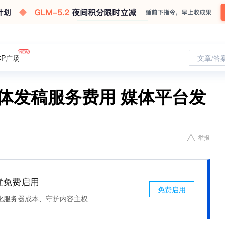
CP广场
文章/答
体发稿服务费用 媒体平台发
举报
处置免费启用
免费启用
化服务器成本、守护内容主权