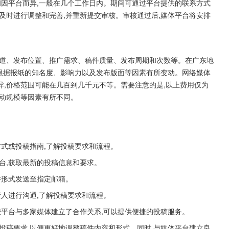
间因平台而异,一般在几个工作日内。期间可通过平台提供的联系方式
及时进行调整和完善,并重新提交审核。审核通过后,媒体平台将安排
渠道、发布位置、推广需求、稿件质量、发布周期和次数等。在广东地
格会根据报纸的知名度、影响力以及发布版面等因素有所变动。网络媒体
,价格范围可能在几百到几千元不等。需要注意的是,以上费用仅为
活动规模等因素有所不同。
方式或投稿指南,了解投稿要求和流程。
台,获取最新的投稿信息和要求。
件形式发送至指定邮箱。
责人进行沟通,了解投稿要求和流程。
些平台与多家媒体建立了合作关系,可以提供便捷的投稿服务。
投稿要求,以便更好地调整稿件内容和形式。同时,与媒体平台建立良