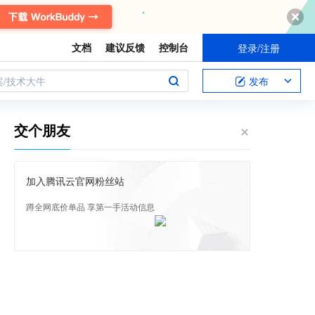
文档
建议反馈
控制台
登录/注册
案/技术大牛
发布
交个朋友
加入腾讯云官网粉丝站
蹲全网底价单品 享第一手活动信息