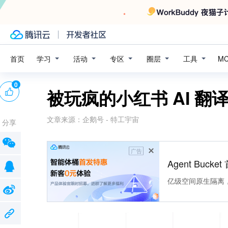
学习
活动
专区
圈层
工具
首页
M
0
被玩疯的小红书 AI 
文章来源：
企鹅号 - 特工宇宙
分享
广告
Agent Buck
亿级空间原生隔离