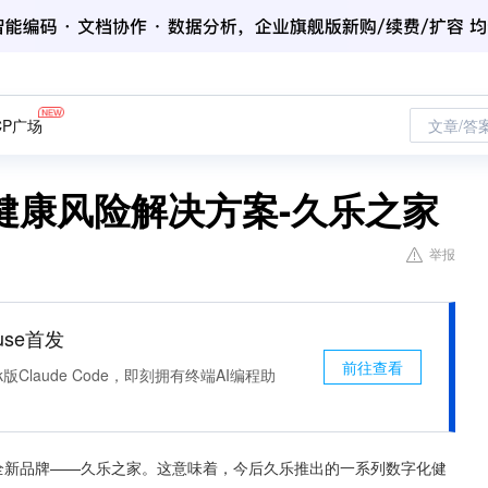
CP广场
文章/答
健康风险解决方案-久乐之家
举报
use首发
前往查看
k版Claude Code，即刻拥有终端AI编程助
全新品牌——久乐之家。这意味着，今后久乐推出的一系列数字化健