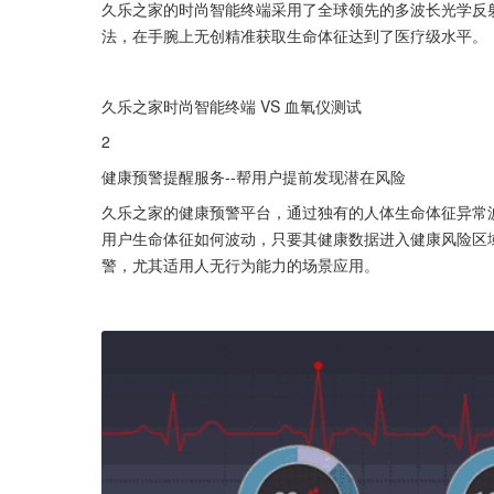
久乐之家的时尚智能终端采用了全球领先的多波长光学反
法，在手腕上无创精准获取生命体征达到了医疗级水平。
久乐之家时尚智能终端 VS 血氧仪测试
2
健康预警提醒服务--帮用户提前发现潜在风险
久乐之家的健康预警平台，通过独有的人体生命体征异常
用户生命体征如何波动，只要其健康数据进入健康风险区
警，尤其适用人无行为能力的场景应用。