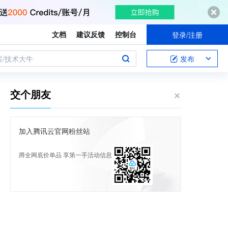
文档
建议反馈
控制台
登录/注册
案/技术大牛
发布
交个朋友
加入腾讯云官网粉丝站
蹲全网底价单品 享第一手活动信息