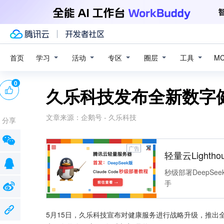
学习
活动
专区
圈层
工具
首页
M
0
久乐科技发布全新数字
文章来源：
企鹅号 - 久乐科技
分享
广告
轻量云Lightho
秒级部署DeepSee
手
5月15日，久乐科技宣布对健康服务进行战略升级，推出